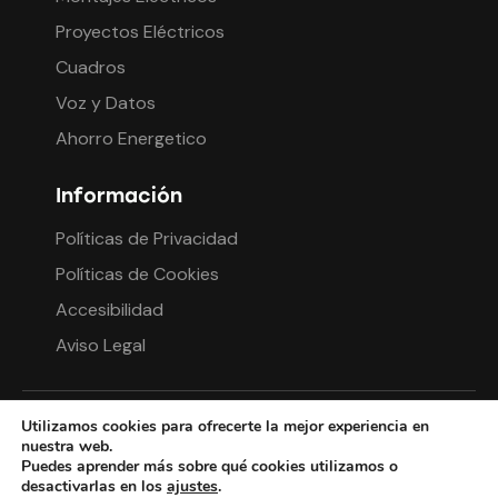
Proyectos Eléctricos
Cuadros
Voz y Datos
Ahorro Energetico
Información
Políticas de Privacidad
Políticas de Cookies
Accesibilidad
Aviso Legal
PROGRAMA KIT DIGITAL FINANCIADO POR LOS FONDOS NEXT GENERATION
Utilizamos cookies para ofrecerte la mejor experiencia en
DEL MECANISMO DE RECUPERACIÓN Y RESILIENCIA
nuestra web.
Puedes aprender más sobre qué cookies utilizamos o
desactivarlas en los
ajustes
.